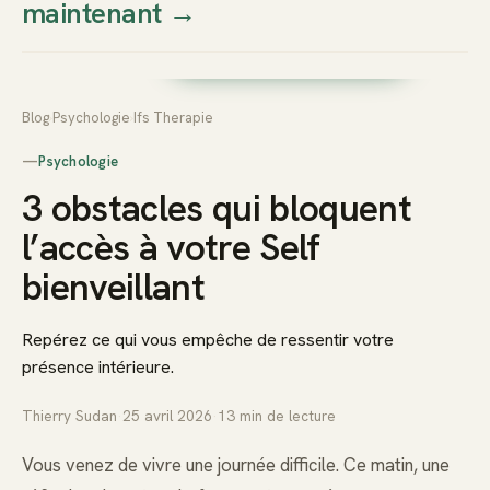
maintenant
→
Thierry
Prendre rendez-vous dès
Sudan
maintenant
Blog
›
Psychologie
›
Ifs Therapie
—
Psychologie
3 obstacles qui bloquent
l’accès à votre Self
bienveillant
Repérez ce qui vous empêche de ressentir votre
présence intérieure.
Thierry Sudan
·
25 avril 2026
·
13
min de lecture
Vous venez de vivre une journée difficile. Ce matin, une