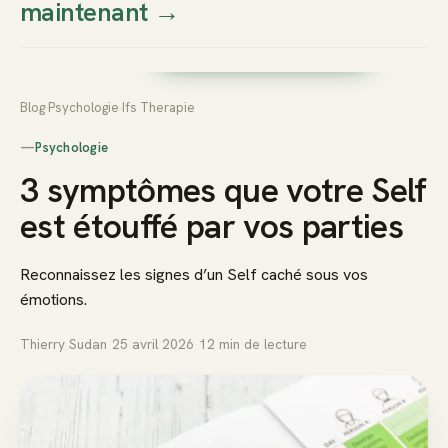
maintenant
→
Thierry
Prendre rendez-vous dès
Sudan
maintenant
Blog
›
Psychologie
›
Ifs Therapie
—
Psychologie
3 symptômes que votre Self
est étouffé par vos parties
Reconnaissez les signes d’un Self caché sous vos
émotions.
Thierry Sudan
·
25 avril 2026
·
12
min de lecture