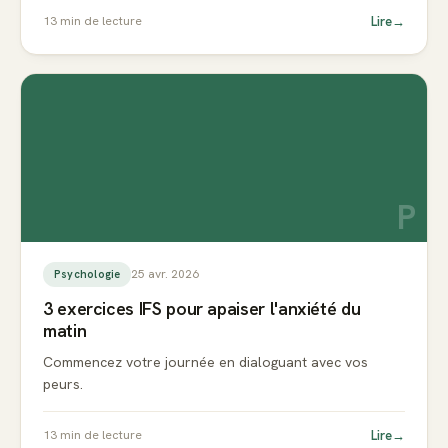
Lire
→
13
min de lecture
P
25 avr. 2026
Psychologie
3 exercices IFS pour apaiser l'anxiété du
matin
Commencez votre journée en dialoguant avec vos
peurs.
Lire
→
13
min de lecture