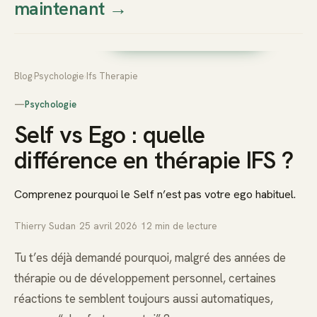
maintenant
→
Thierry
Prendre rendez-vous dès
Sudan
maintenant
Blog
›
Psychologie
›
Ifs Therapie
—
Psychologie
Self vs Ego : quelle
différence en thérapie IFS ?
Comprenez pourquoi le Self n’est pas votre ego habituel.
Thierry Sudan
·
25 avril 2026
·
12
min de lecture
Tu t’es déjà demandé pourquoi, malgré des années de
thérapie ou de développement personnel, certaines
réactions te semblent toujours aussi automatiques,